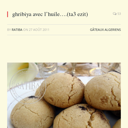
ghribiya avec l’huile….(ta3 ezit)
53
BY
RATIBA
ON
27 AOÛT 2011
GÂTEAUX ALGERIENS