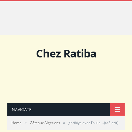
Chez Ratiba
NAVIGATE
»
»
Home
Gâteaux Algeriens
ghribiya avec l’huile….(ta3 ezit)