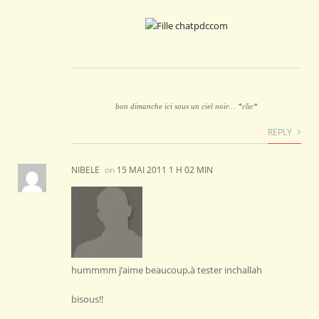
bon dimanche ici sous un ciel noir… *clic*
REPLY
NIBELE
on
15 MAI 2011 1 H 02 MIN
hummmm j’aime beaucoup,à tester inchallah
bisous!!