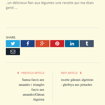
, un délicieux flan aux légumes une recette qui ma étais
genti …
SHARE.
Twitter
Facebook
Google+
Pinterest
LinkedIn
Tumblr
Email
PREVIOUS ARTICLE
NEXT ARTICLE
Samsa farcis aux
recette gâteaux algériens
amandes ( triangles
: ghribiya aux pistaches
farcis aux
amandes)Gâteau
Algérien