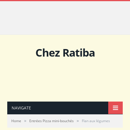
Chez Ratiba
NAVIGATE
»
»
Home
Entrées Pizza mini-bouchés
Flan aux légumes