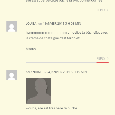
elle est superbe cette buche bravo, bonne journée
REPLY
LOUIZA
on
4 JANVIER 2011 5 H 03 MIN
hummmmmmmmmmmm un delice ta bûche!!et avec
la créme de chataigne c’est terrible!!
bisous
REPLY
AMANDINE
on
4 JANVIER 2011 6 H 15 MIN
wouha, elle est très belle ta buche