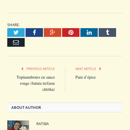
SHARE.
Twitter
Facebook
Google+
Pinterest
LinkedIn
Tumblr
Email
PREVIOUS ARTICLE
NEXT ARTICLE
Topinambours en sauce
Pain d’épice
rouge (batata terfasse
chtitha)
ABOUT AUTHOR
RATIBA