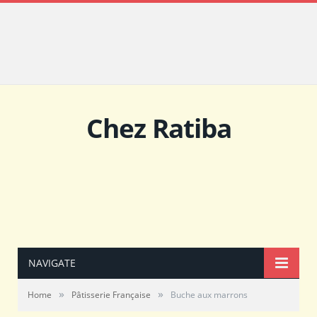
Chez Ratiba
NAVIGATE
»
»
Home
Pâtisserie Française
Buche aux marrons