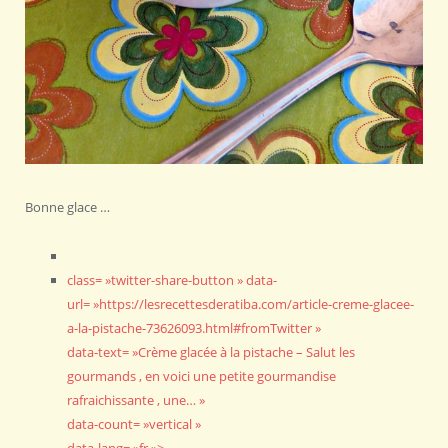
Bonne glace …
class= »twitter-share-button » data-
url= »https://lesrecettesderatiba.com/article-creme-glacee-
a-la-pistache-73626093.html#fromTwitter »
data-text= »Crème glacée à la pistache – Salut les
gourmands , en voici une petite gourmandise
rafraichissante , une… »
data-count= »vertical »
data-lang= »fr »>