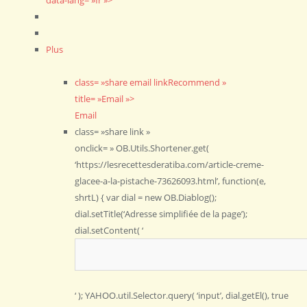
Plus
class= »share email linkRecommend »
title= »Email »>
Email
class= »share link »
onclick= » OB.Utils.Shortener.get(
‘https://lesrecettesderatiba.com/article-creme-
glacee-a-la-pistache-73626093.html’, function(e,
shrtL) { var dial = new OB.Diablog();
dial.setTitle(‘Adresse simplifiée de la page’);
dial.setContent( ‘
‘ ); YAHOO.util.Selector.query( ‘input’, dial.getEl(), true