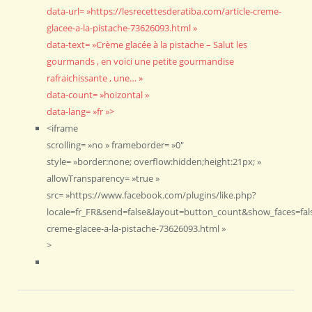
data-url= »https://lesrecettesderatiba.com/article-creme-
glacee-a-la-pistache-73626093.html »
data-text= »Crème glacée à la pistache – Salut les
gourmands , en voici une petite gourmandise
rafraichissante , une… »
data-count= »hoizontal »
data-lang= »fr »>
<iframe
scrolling= »no » frameborder= »0″
style= »border:none; overflow:hidden;height:21px; »
allowTransparency= »true »
src= »https://www.facebook.com/plugins/like.php?
locale=fr_FR&send=false&layout=button_count&show_faces=false
creme-glacee-a-la-pistache-73626093.html »
>