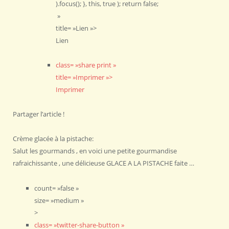
).focus(); }, this, true ); return false;
»
title= »Lien »>
Lien
class= »share print »
title= »Imprimer »>
Imprimer
Partager l’article !
Crème glacée à la pistache:
Salut les gourmands , en voici une petite gourmandise
rafraichissante , une délicieuse GLACE A LA PISTACHE faite …
count= »false »
size= »medium »
>
class= »twitter-share-button »