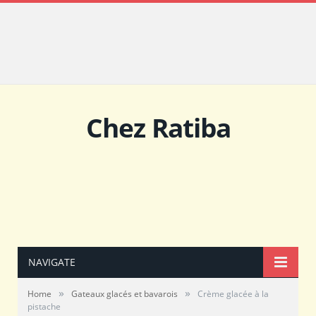
Chez Ratiba
NAVIGATE
»
»
Home
Gateaux glacés et bavarois
Crème glacée à la
pistache