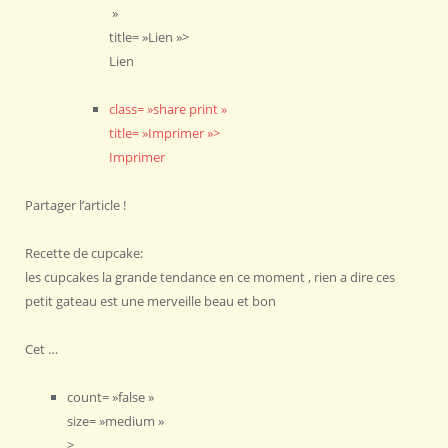
»
title= »Lien »>
Lien
class= »share print »
title= »Imprimer »>
Imprimer
Partager l’article !
Recette de cupcake:
les cupcakes la grande tendance en ce moment , rien a dire ces
petit gateau est une merveille beau et bon
Cet …
count= »false »
size= »medium »
>