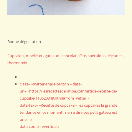
Bonne dégustation
Cupcakes
,
moelleux
,
gateaux
,
chocolat
,
fête
,
spéculoos
déjeuner
,
thermomix
class= »twitter-share-button » data-
url= »https://lesrecettesderatiba.com/article-recette-de-
cupcake-110620349.html#fromTwitter »
data-text= »Recette de cupcake – les cupcakes la grande
tendance en ce moment , rien a dire ces petit gateau est
une… »
data-count= »vertical »