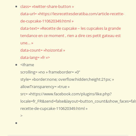
class= »twitter-share-button »
data-url= »https://lesrecettesderatiba.com/article-recette-
de-cupcake-110620349.html »
data-text= »Recette de cupcake – les cupcakes la grande
tendance en ce moment , rien a dire ces petit gateau est
une… »
data-count= »hoizontal »
data-lang= »fr »>
<iframe
scrolling= »no » frameborder= »0″
style= »border:none; overflow:hidden;height:21px; »
allowTransparency= »true »
src= »https://www.facebook.com/plugins/like.php?
locale=fr_FR&send=false&layout=button_count&show_faces=false
recette-de-cupcake-110620349.html »
>