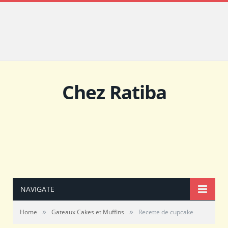
Chez Ratiba
NAVIGATE
»
»
Home
Gateaux Cakes et Muffins
Recette de cupcake