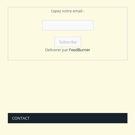
tapez votre email :
Deliverer par
FeedBurner
CONTACT