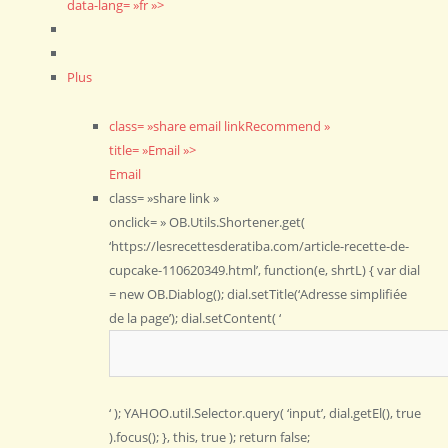
data-lang= »fr »>
Plus
class= »share email linkRecommend »
title= »Email »>
Email
class= »share link »
onclick= » OB.Utils.Shortener.get(
‘https://lesrecettesderatiba.com/article-recette-de-
cupcake-110620349.html’, function(e, shrtL) { var dial
= new OB.Diablog(); dial.setTitle(‘Adresse simplifiée
de la page’); dial.setContent( ‘
‘ ); YAHOO.util.Selector.query( ‘input’, dial.getEl(), true
).focus(); }, this, true ); return false;