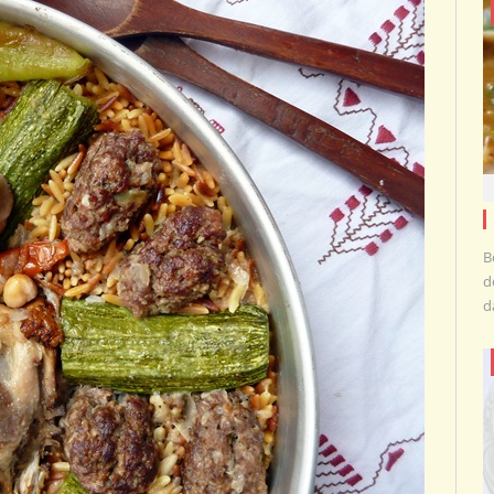
B
d
d