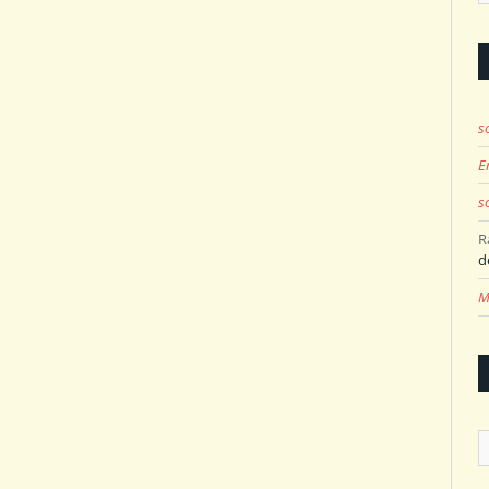
s
E
s
R
d
M
A