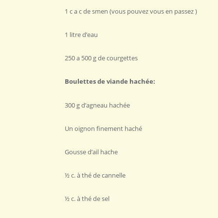
1 c a c de smen (vous pouvez vous en passez )
1 litre d’eau
250 a 500 g de courgettes
Boulettes de viande hachée:
300 g d’agneau hachée
Un oignon finement haché
Gousse d’ail hache
½ c. à thé de cannelle
½ c. à thé de sel