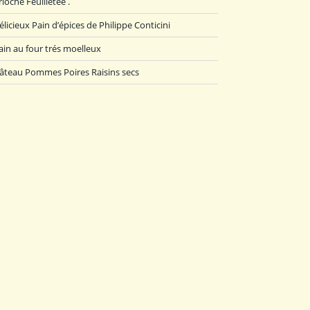
rioche Feuilletée .
élicieux Pain d’épices de Philippe Conticini
ain au four trés moelleux
âteau Pommes Poires Raisins secs