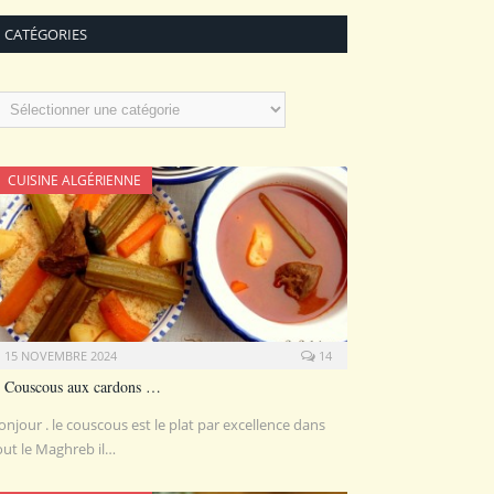
CATÉGORIES
atégories
CUISINE ALGÉRIENNE
15 NOVEMBRE 2024
14
Couscous aux cardons …
onjour . le couscous est le plat par excellence dans
out le Maghreb il…