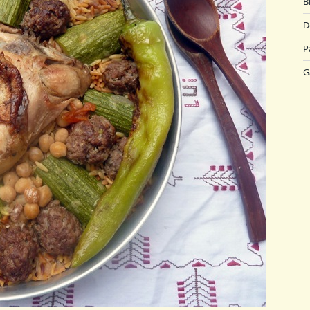
B
D
P
G