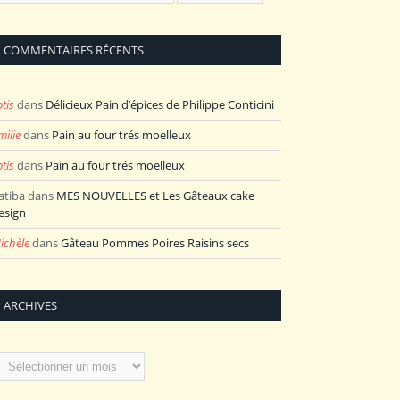
COMMENTAIRES RÉCENTS
otis
dans
Délicieux Pain d’épices de Philippe Conticini
milie
dans
Pain au four trés moelleux
otis
dans
Pain au four trés moelleux
atiba
dans
MES NOUVELLES et Les Gâteaux cake
esign
ichèle
dans
Gâteau Pommes Poires Raisins secs
ARCHIVES
rchives