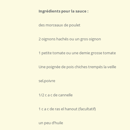
Ingrédients pour la sauce :
des morceaux de poulet
2 oignons hachés ou un gros oignon
1 petite tomate ou une demie grosse tomate
Une poignée de pois chiches trempés la veille
sel,poivre
1/2 c a c de cannelle
1 c a c de ras el hanout (facultatif)
un peu d’huile