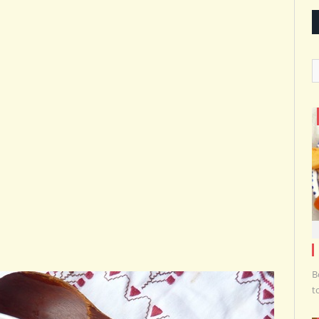
C
B
t