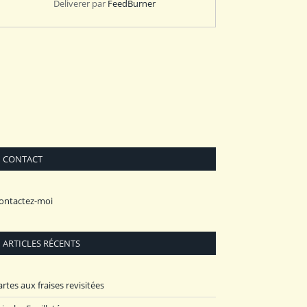
Deliverer par
FeedBurner
CONTACT
ontactez-moi
ARTICLES RÉCENTS
artes aux fraises revisitées