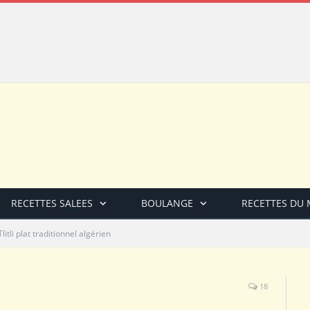
RECETTES SALEES
BOULANGE
RECETTES DU
Tlitli plat traditionnel algérien
18