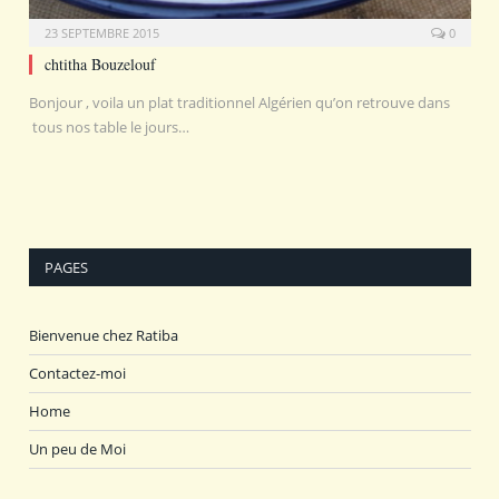
23 SEPTEMBRE 2015
0
chtitha Bouzelouf
Bonjour , voila un plat traditionnel Algérien qu’on retrouve dans
tous nos table le jours…
PAGES
Bienvenue chez Ratiba
Contactez-moi
Home
Un peu de Moi