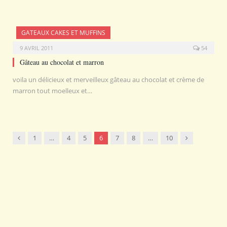
GATEAUX CAKES ET MUFFINS
9 AVRIL 2011
54
Gâteau au chocolat et marron
voila un délicieux et merveilleux gâteau au chocolat et crème de
marron tout moelleux et…
Previous
Next
1
…
4
5
6
7
8
…
10