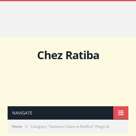
Chez Ratiba
NAVIGATE
»
Home
Category: "Gateaux Cakes et Muffins"
(Page 6)