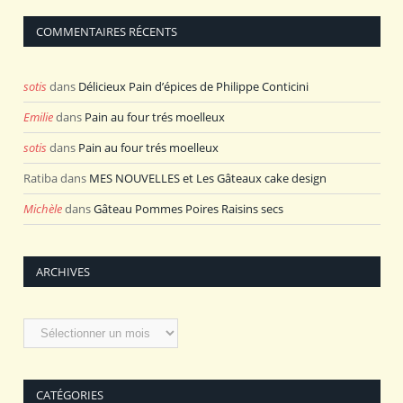
COMMENTAIRES RÉCENTS
sotis
dans
Délicieux Pain d’épices de Philippe Conticini
Emilie
dans
Pain au four trés moelleux
sotis
dans
Pain au four trés moelleux
Ratiba
dans
MES NOUVELLES et Les Gâteaux cake design
Michèle
dans
Gâteau Pommes Poires Raisins secs
ARCHIVES
Archives
CATÉGORIES