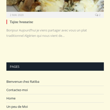
2 MAI 2020
2
Tajine bounarine
Bonjour Aujourd’hui je viens partager avec vous un plat
traditionnel Algérien qui nous vient de…
PAGES
Bienvenue chez Ratiba
Contactez-moi
Home
Un peu de Moi