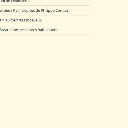
rioche Feuilletée .
élicieux Pain d’épices de Philippe Conticini
ain au four trés moelleux
âteau Pommes Poires Raisins secs