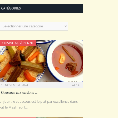
CATÉGORIES
atégories
CUISINE ALGÉRIENNE
15 NOVEMBRE 2024
14
Couscous aux cardons …
onjour . le couscous est le plat par excellence dans
out le Maghreb il…