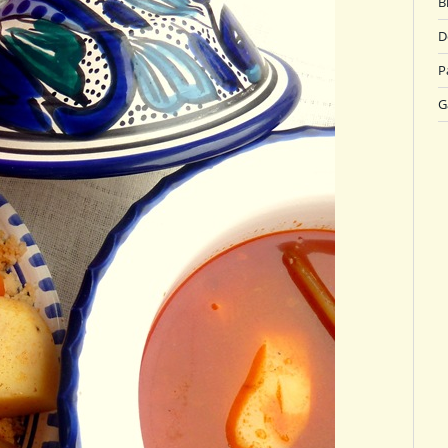
B
D
P
G