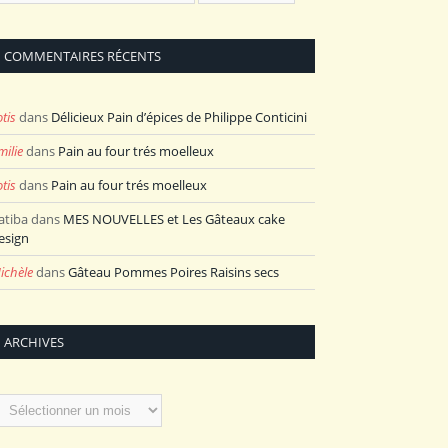
COMMENTAIRES RÉCENTS
otis
dans
Délicieux Pain d’épices de Philippe Conticini
milie
dans
Pain au four trés moelleux
otis
dans
Pain au four trés moelleux
atiba
dans
MES NOUVELLES et Les Gâteaux cake
esign
ichèle
dans
Gâteau Pommes Poires Raisins secs
ARCHIVES
rchives