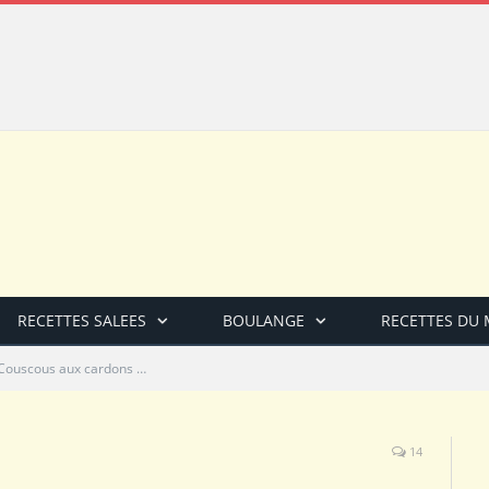
RECETTES SALEES
BOULANGE
RECETTES DU
Couscous aux cardons …
14