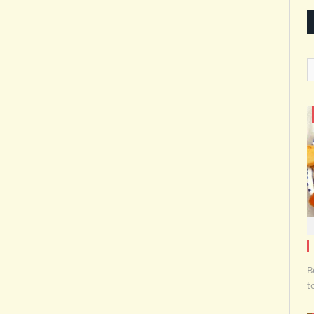
C
B
t