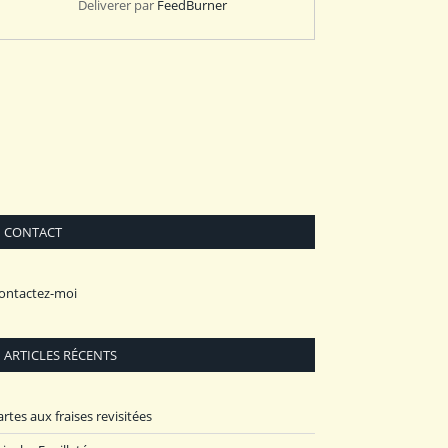
Deliverer par
FeedBurner
CONTACT
ontactez-moi
ARTICLES RÉCENTS
artes aux fraises revisitées