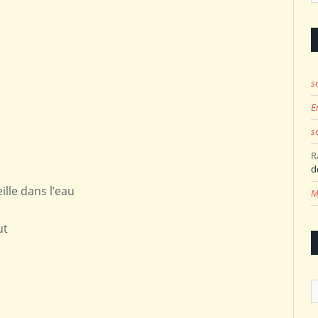
s
E
s
R
d
lle dans l’eau
M
ut
A