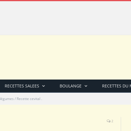
RECETTES SALEES
BOULANGE
RECETTES DU
légumes / Recette cevital .
2