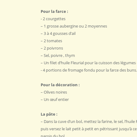
‎Pour la farce : ‎
‎- 2 courgettes ‎
– ‎1 grosse aubergine ou 2 moyennes ‎
– ‎3 à 4 gousses d’ail ‎
– ‎2 tomates ‎
– ‎2 poivrons‎
– Sel, poivre ‎, thym
– Un filet d’huile Fleurial pour la cuisson des légumes
‎- 4 portions de fromage fondu pour la farce des buns. 
Pour la décoration :‎
– Olives noires ‎
– Un œuf entier ‎ ‎
La pâte : ‎
– Dans la cuve d’un bol, mettez la farine, le sel, l’huile 
puis ‎versez le lait petit à petit en pétrissant jusqu’à
parois du bol. ‎