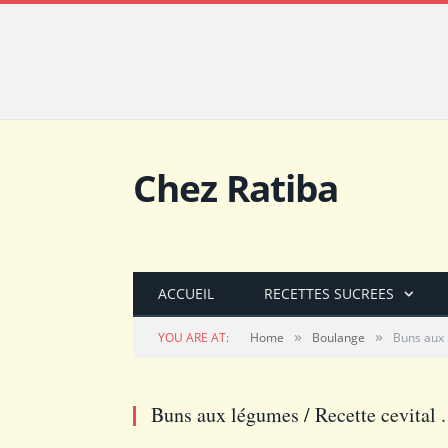
Chez Ratiba
ACCUEIL
RECETTES SUCREES
»
»
YOU ARE AT:
Home
Boulange
Buns aux 
Buns aux légumes / Recette cevital .