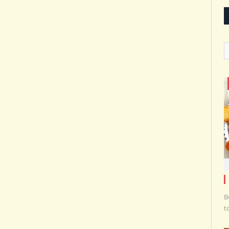
C
B
t