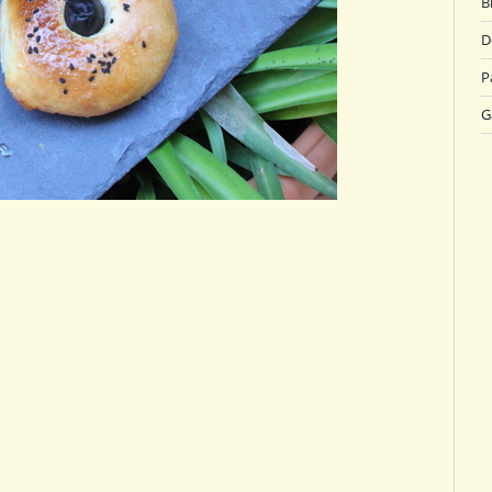
B
D
P
G