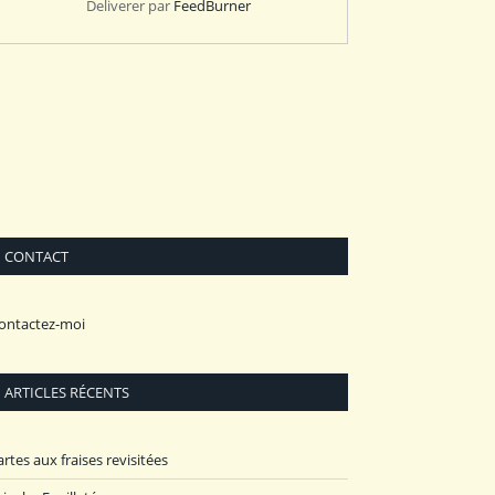
Deliverer par
FeedBurner
CONTACT
ontactez-moi
ARTICLES RÉCENTS
artes aux fraises revisitées