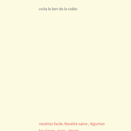
voila le lien de la vidéo
recettes facile
,
Recette saine
,
légumes
boulange
,
pizza
,
algerie