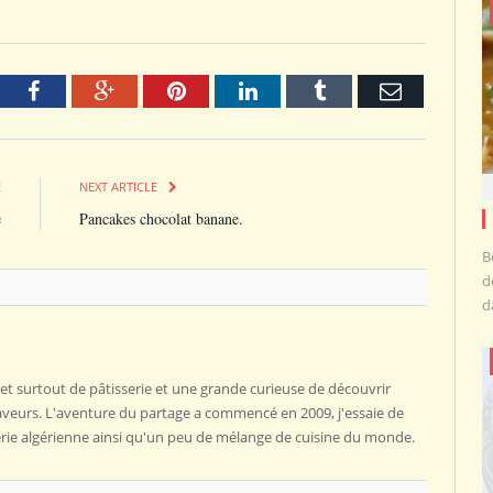
tter
Facebook
Google+
Pinterest
LinkedIn
Tumblr
Email
E
NEXT ARTICLE
e
Pancakes chocolat banane.
B
d
d
et surtout de pâtisserie et une grande curieuse de découvrir
saveurs. L'aventure du partage a commencé en 2009, j'essaie de
sserie algérienne ainsi qu'un peu de mélange de cuisine du monde.