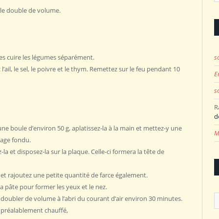
le double de ‎volume.‎
s
tes cuire les légumes ‎séparément.‎
’ail, le sel, le poivre et le thym. Remettez sur le feu ‎pendant 10
E
s
R
d
 boule d’environ ‎‎50 g, aplatissez-la à la main ‎et mettez-y une
M
age fondu. ‎
a et disposez-la sur la plaque. Celle-ci formera ‎la tête de
et rajoutez une petite quantité de farce ‎également. ‎
la pâte pour former les yeux et le nez. ‎
A
doubler de volume à ‎l’abri du courant d’air ‎environ 30 minutes. ‎
 préalablement chauffé,