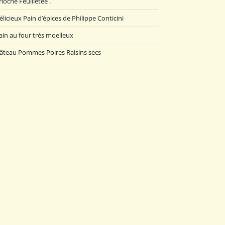
rioche Feuilletée .
élicieux Pain d’épices de Philippe Conticini
ain au four trés moelleux
âteau Pommes Poires Raisins secs