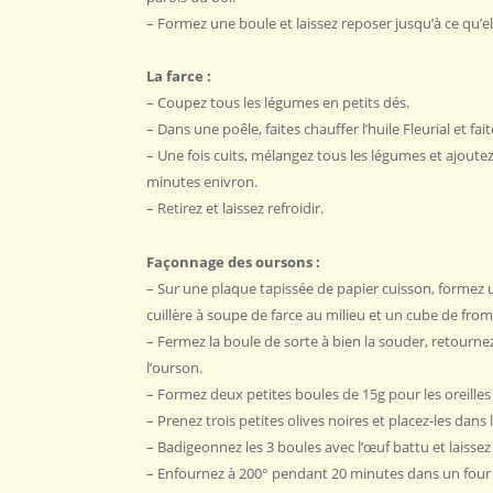
– Formez une boule et laissez reposer jusqu’à ce qu’el
La farce :
‎
– Coupez tous les légumes en petits dés.‎
– Dans une poêle, faites chauffer l’huile Fleurial et fai
– Une fois cuits, mélangez tous les légumes et ajoutez l
minutes enivron.‎
– Retirez et laissez refroidir.‎
Façonnage des oursons : ‎
– Sur une plaque tapissée de papier cuisson, formez une
cuillère à soupe de farce au milieu et un ‎cube de from
– Fermez la boule de sorte à bien la souder, retournez-l
l’ourson.‎
– Formez deux petites boules de 15g pour les oreilles 
– Prenez trois petites olives noires et placez-les dans 
– Badigeonnez les 3 boules avec l’œuf battu et laissez 
– Enfournez à 200° pendant 20 minutes dans un four