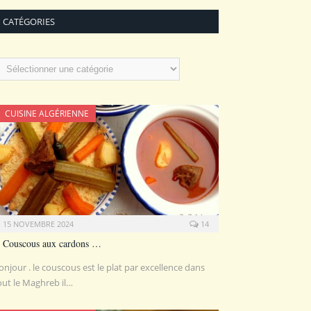
CATÉGORIES
atégories
CUISINE ALGÉRIENNE
15 NOVEMBRE 2024
14
Couscous aux cardons …
onjour . le couscous est le plat par excellence dans
out le Maghreb il…