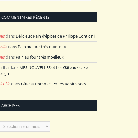
COMMENTAIRES RÉCENTS
otis
dans
Délicieux Pain d’épices de Philippe Conticini
milie
dans
Pain au four trés moelleux
otis
dans
Pain au four trés moelleux
atiba
dans
MES NOUVELLES et Les Gâteaux cake
esign
ichèle
dans
Gâteau Pommes Poires Raisins secs
ARCHIVES
rchives