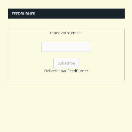
FEEDBURNER
tapez votre email :
Deliverer par
FeedBurner