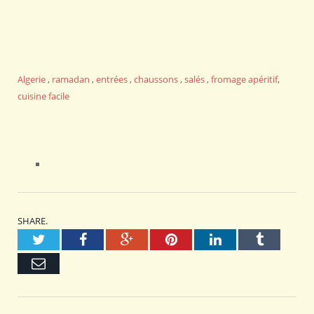
Algerie
,
ramadan
,
entrées
,
chaussons
,
salés
,
fromage
apéritif
,
cuisine facile
SHARE.
Twitter
Facebook
Google+
Pinterest
LinkedIn
Tumblr
Email