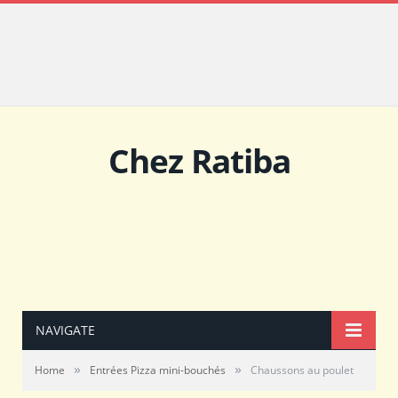
Chez Ratiba
NAVIGATE
»
»
Home
Entrées Pizza mini-bouchés
Chaussons au poulet