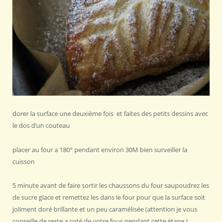
dorer la surface une deuxième fois et faites des petits dessins avec
le dos d’un couteau
placer au four a 180° pendant environ 30M bien surveiller la
cuisson
5 minute avant de faire sortir les chaussons du four saupoudrez les
de sucre glace et remettez les dans le four pour que la surface soit
joliment doré brillante et un peu caramélisée (attention je vous
conseille de reste a coté de votre fous pendant cette étape )