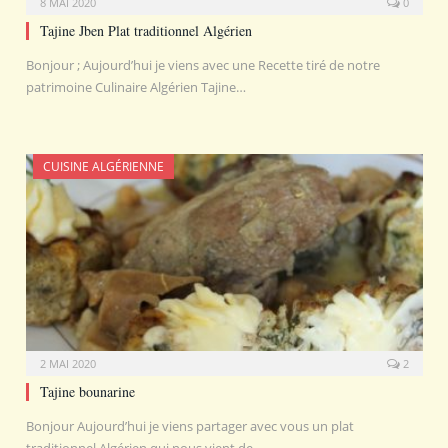
8 MAI 2020
0
Tajine Jben Plat traditionnel Algérien
Bonjour ; Aujourd’hui je viens avec une Recette tiré de notre
patrimoine Culinaire Algérien Tajine…
CUISINE ALGÉRIENNE
2 MAI 2020
2
Tajine bounarine
Bonjour Aujourd’hui je viens partager avec vous un plat
traditionnel Algérien qui nous vient de…