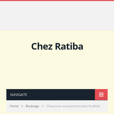
Chez Ratiba
NAVIGATE
»
»
Home
Boulange
Chaussons aux pommes bien feuilleté