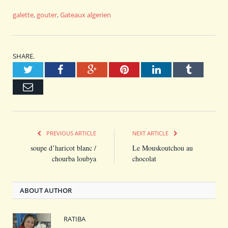
galette
,
gouter
,
Gateaux algerien
SHARE.
Twitter
Facebook
Google+
Pinterest
LinkedIn
Tumblr
Email
PREVIOUS ARTICLE
NEXT ARTICLE
soupe d’haricot blanc /
Le Mouskoutchou au
chourba loubya
chocolat
ABOUT AUTHOR
RATIBA