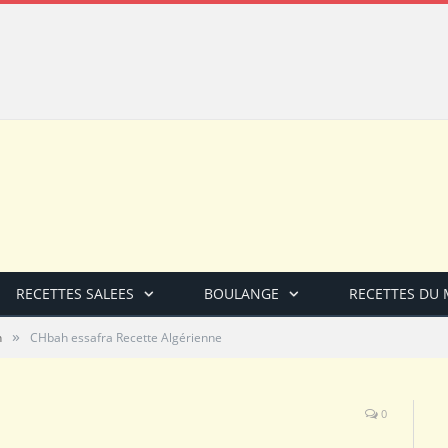
RECETTES SALEES
BOULANGE
RECETTES DU
»
n
CHbah essafra Recette Algérienne
0