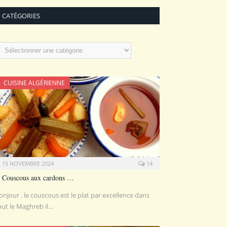
CATÉGORIES
atégories
CUISINE ALGÉRIENNE
15 NOVEMBRE 2024
14
Couscous aux cardons …
onjour . le couscous est le plat par excellence dans
out le Maghreb il…