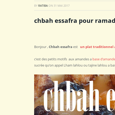
BY
RATIBA
ON
31 MAI 2017
chbah essafra pour rama
Bonjour ,
Chbah essafra
est
un plat traditionnel 
c’est des petits motifs aux amandes a
base d’amand
sucrée qu’on appel Lham lahlou ou tajine lahlou a ba