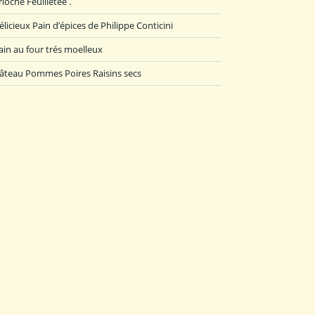
rioche Feuilletée .
élicieux Pain d’épices de Philippe Conticini
ain au four trés moelleux
âteau Pommes Poires Raisins secs