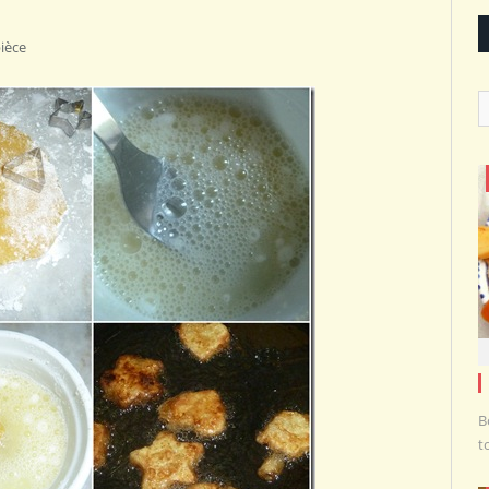
pièce
C
B
t