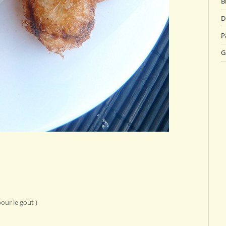
B
D
P
G
our le gout )