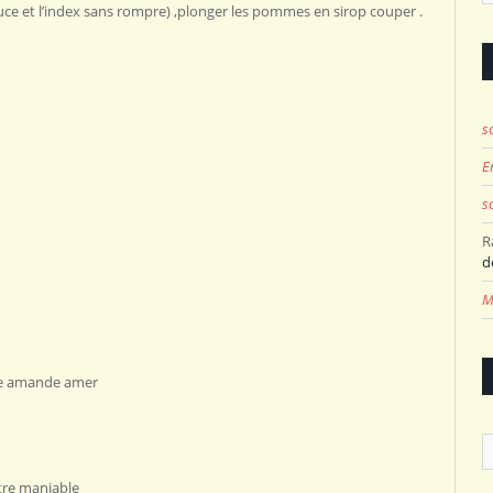
pouce et l’index sans rompre) ,plonger les pommes en sirop couper .
s
E
s
R
d
M
ome amande amer
A
etre maniable