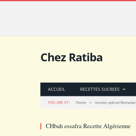
Chez Ratiba
ACCUEIL
RECETTES SUCREES
»
YOU ARE AT:
Home
recette spécial Ramada
CHbah essafra Recette Algérienne