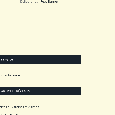
Deliverer par
FeedBurner
CONTACT
ontactez-moi
ARTICLES RÉCENTS
artes aux fraises revisitées