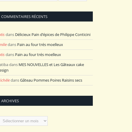
COMMENTAIRES RÉCENTS
otis
dans
Délicieux Pain d’épices de Philippe Conticini
milie
dans
Pain au four trés moelleux
otis
dans
Pain au four trés moelleux
atiba
dans
MES NOUVELLES et Les Gâteaux cake
esign
ichèle
dans
Gâteau Pommes Poires Raisins secs
ARCHIVES
rchives