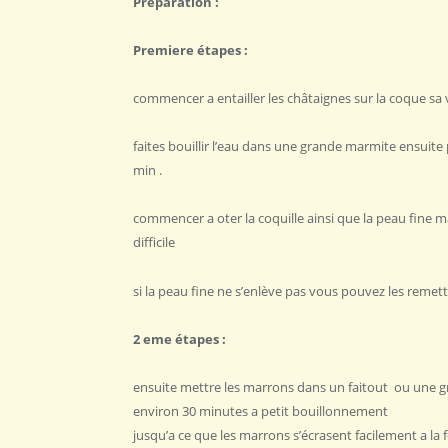
Préparation :
Premiere étapes :
commencer a entailler les châtaignes sur la coque sa 
faites bouillir l’eau dans une grande marmite ensuite
min .
commencer a oter la coquille ainsi que la peau fine mais
difficile
si la peau fine ne s’enlève pas vous pouvez les remet
2 eme étapes :
ensuite mettre les marrons dans un faitout ou une gr
environ 30 minutes a petit bouillonnement
jusqu’a ce que les marrons s’écrasent facilement a la 