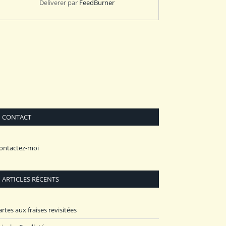
Deliverer par
FeedBurner
CONTACT
ontactez-moi
ARTICLES RÉCENTS
artes aux fraises revisitées