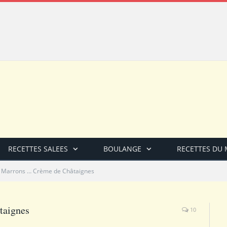
RECETTES SALEES
BOULANGE
RECETTES DU
 Marrons … Crème de Châtaignes
taignes
10