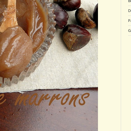
B
D
P
G