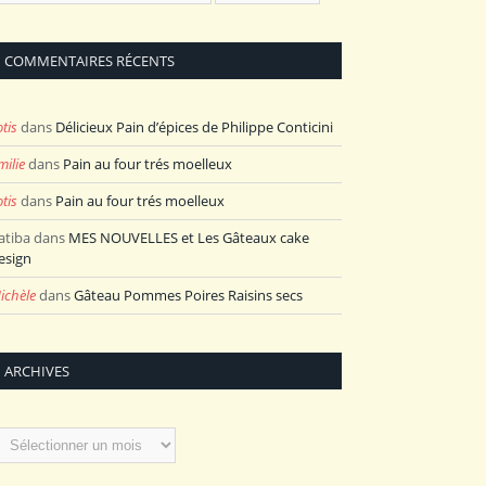
COMMENTAIRES RÉCENTS
otis
dans
Délicieux Pain d’épices de Philippe Conticini
milie
dans
Pain au four trés moelleux
otis
dans
Pain au four trés moelleux
atiba
dans
MES NOUVELLES et Les Gâteaux cake
esign
ichèle
dans
Gâteau Pommes Poires Raisins secs
ARCHIVES
rchives