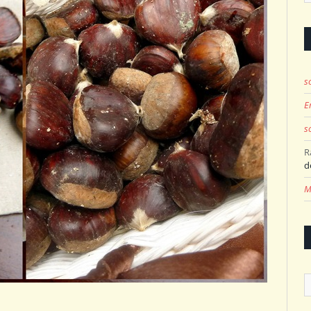
s
E
s
R
d
M
A