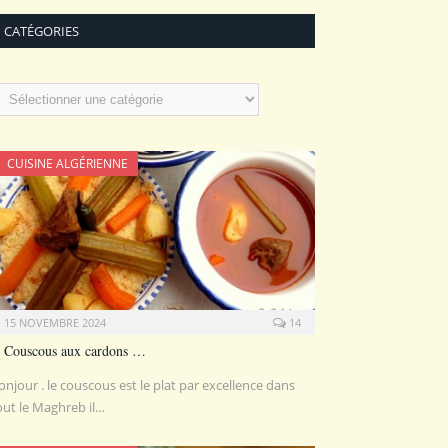
CATÉGORIES
atégories
CUISINE ALGÉRIENNE
15 NOVEMBRE 2024
14
Couscous aux cardons …
onjour . le couscous est le plat par excellence dans
out le Maghreb il…