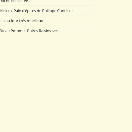
rioche Feuilletée .
élicieux Pain d’épices de Philippe Conticini
ain au four trés moelleux
âteau Pommes Poires Raisins secs