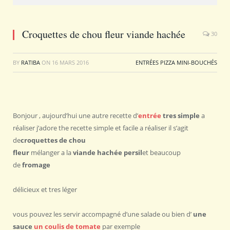
Croquettes de chou fleur viande hachée
30
BY
RATIBA
ON
16 MARS 2016
ENTRÉES PIZZA MINI-BOUCHÉS
Bonjour , aujourd’hui une autre recette d’
entrée
tres
simple
a
réaliser j’adore the recette simple et facile a réaliser il s’agit
de
croquettes de chou
fleur
mélanger a la
viande hachée persil
et beaucoup
de
fromage
délicieux et tres léger
vous pouvez les servir accompagné d’une salade ou bien d’
une
sauce
un coulis de tomate
par exemple