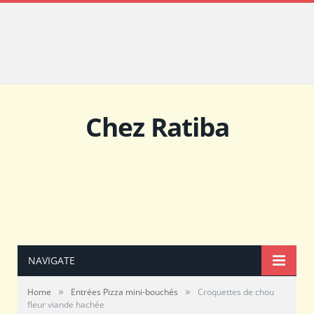
Chez Ratiba
NAVIGATE
»
»
Home
Entrées Pizza mini-bouchés
Croquettes de chou
fleur viande hachée