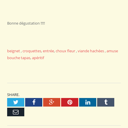
Bonne dégustation !!!!!
beignet
,
croquettes
,
entrée
,
choux fleur
,
viande hachées
,
amuse
bouche
tapas
,
apéritif
SHARE.
Twitter
Facebook
Google+
Pinterest
LinkedIn
Tumblr
Email