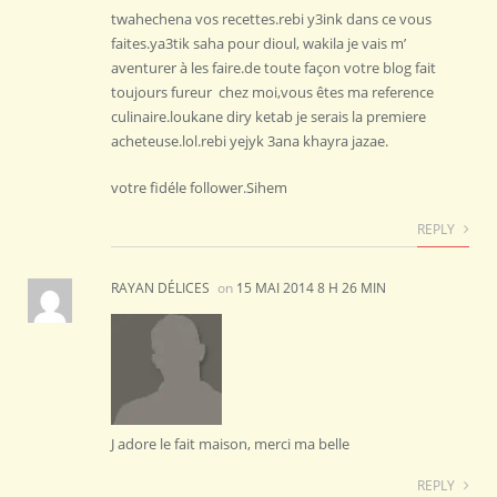
twahechena vos recettes.rebi y3ink dans ce vous
faites.ya3tik saha pour dioul, wakila je vais m’
aventurer à les faire.de toute façon votre blog fait
toujours fureur chez moi,vous êtes ma reference
culinaire.loukane diry ketab je serais la premiere
acheteuse.lol.rebi yejyk 3ana khayra jazae.
votre fidéle follower.Sihem
REPLY
RAYAN DÉLICES
on
15 MAI 2014 8 H 26 MIN
J adore le fait maison, merci ma belle
REPLY