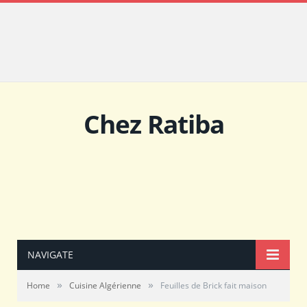
Chez Ratiba
NAVIGATE
»
»
Home
Cuisine Algérienne
Feuilles de Brick fait maison