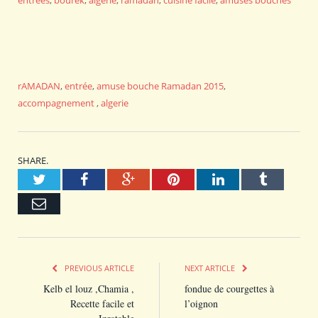
entrées
,
bourek
,
algérie
,
ramadan
,
cuisine facile
,
amuses bouches
rAMADAN
,
entrée
,
amuse bouche
Ramadan 2015
,
accompagnement
,
algerie
SHARE.
Twitter
Facebook
Google+
Pinterest
LinkedIn
Tumblr
Email
PREVIOUS ARTICLE
NEXT ARTICLE
Kelb el louz ,Chamia ,
fondue de courgettes à
Recette facile et
l’oignon