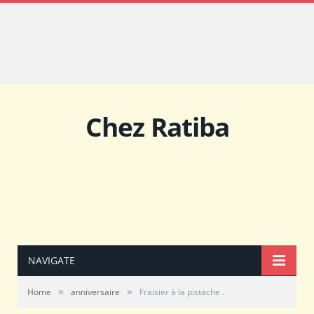
Chez Ratiba
NAVIGATE
»
»
Home
anniversaire
Fraisier à la pistache .