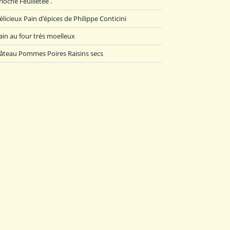
rioche Feuilletée .
élicieux Pain d’épices de Philippe Conticini
ain au four trés moelleux
âteau Pommes Poires Raisins secs