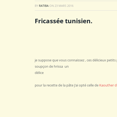
BY
RATIBA
ON
23 MARS 2016
Fricassée tunisien.
je suppose que vous connaissez , ces délicieux petits
soupçon de hrissa un
délice
pour la recette de la pâte j’ai opté celle de
Kaouther du