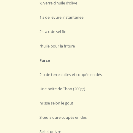
½ verre d’huile d’olive
1 s de levure instantanée
2 c a c de sel fin
l’huile pour la friture
Farce
2 p de terre cuites et coupée en dés
Une boite de Thon (200gr)
hrisse selon le gout
3 œufs dure coupés en dés
Sel et poivre