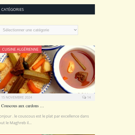
CATÉGORIES
atégories
CUISINE ALGÉRIENNE
15 NOVEMBRE 2024
14
Couscous aux cardons …
onjour . le couscous est le plat par excellence dans
out le Maghreb il…