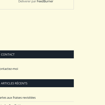
Deliverer par
FeedBurner
CONTACT
ontactez-moi
ARTICLES RÉCENTS
artes aux fraises revisitées