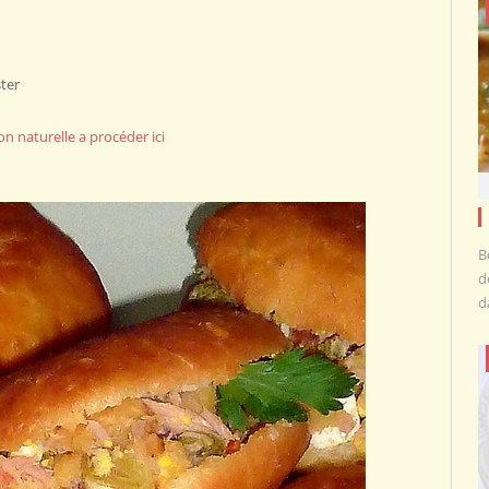
ster
on naturelle a procéder ici
B
d
d