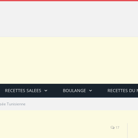
RECETTES SALEES
BOULANGE
RECETTES DU
ssée Tunisienne
17