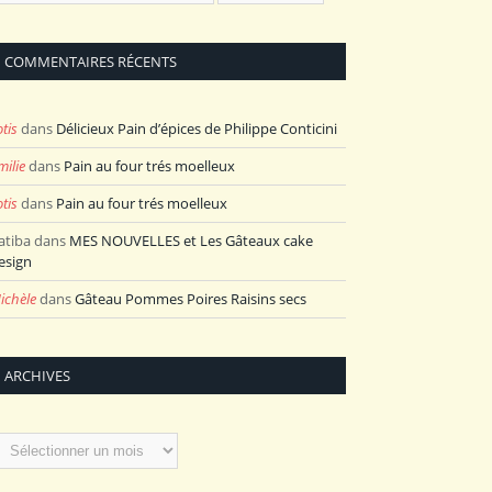
COMMENTAIRES RÉCENTS
otis
dans
Délicieux Pain d’épices de Philippe Conticini
milie
dans
Pain au four trés moelleux
otis
dans
Pain au four trés moelleux
atiba
dans
MES NOUVELLES et Les Gâteaux cake
esign
ichèle
dans
Gâteau Pommes Poires Raisins secs
ARCHIVES
rchives