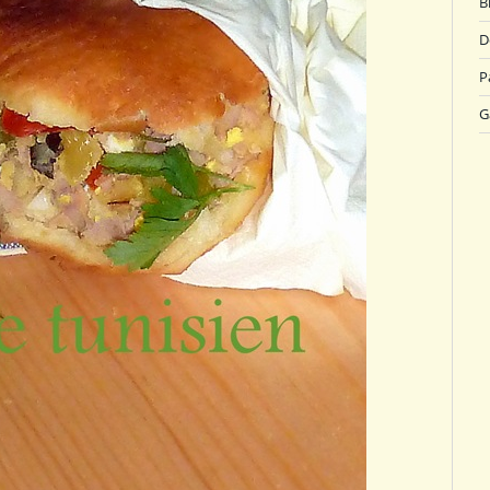
B
D
P
G