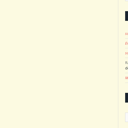
s
E
s
R
d
M
A