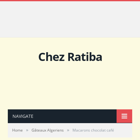
Chez Ratiba
NAVIGATE
»
»
Home
Gâteaux Algeriens
Macarons chocolat café