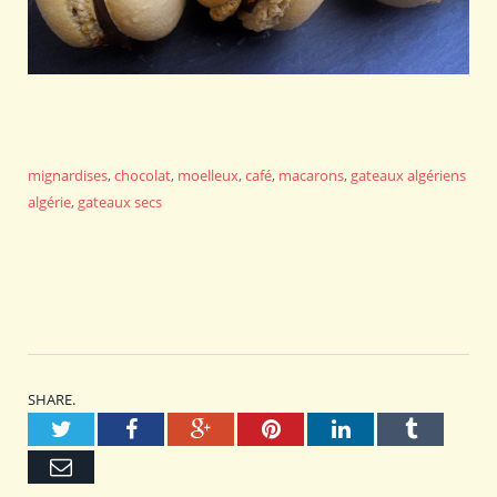
mignardises
,
chocolat
,
moelleux
,
café
,
macarons
,
gateaux algériens
algérie
,
gateaux secs
SHARE.
Twitter
Facebook
Google+
Pinterest
LinkedIn
Tumblr
Email