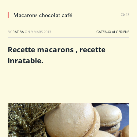
Macarons chocolat café
13
BY
RATIBA
ON
9 MARS 2013
GÂTEAUX ALGERIENS
Recette macarons , recette
inratable.