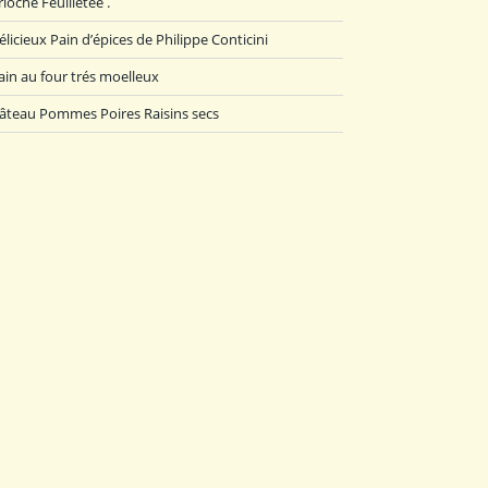
rioche Feuilletée .
élicieux Pain d’épices de Philippe Conticini
ain au four trés moelleux
âteau Pommes Poires Raisins secs