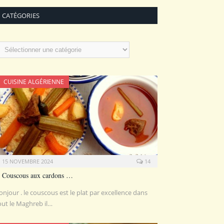
CATÉGORIES
atégories
CUISINE ALGÉRIENNE
15 NOVEMBRE 2024
14
Couscous aux cardons …
onjour . le couscous est le plat par excellence dans
out le Maghreb il…