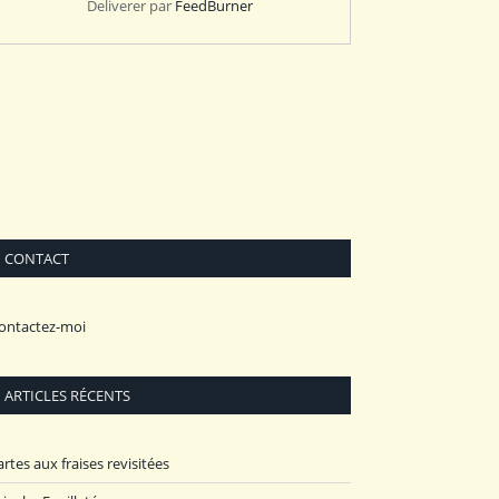
Deliverer par
FeedBurner
CONTACT
ontactez-moi
ARTICLES RÉCENTS
artes aux fraises revisitées