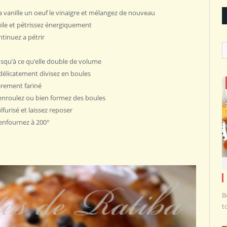
la vanille un oeuf le vinaigre et mélangez de nouveau
huile et pétrissez énergiquement
ntinuez a pétrir
C
usqu’à ce qu’elle double de volume
 délicatement divisez en boules
èrement fariné
enroulez ou bien formez des boules
lfurisé et laissez reposer
enfournez à 200°
B
t