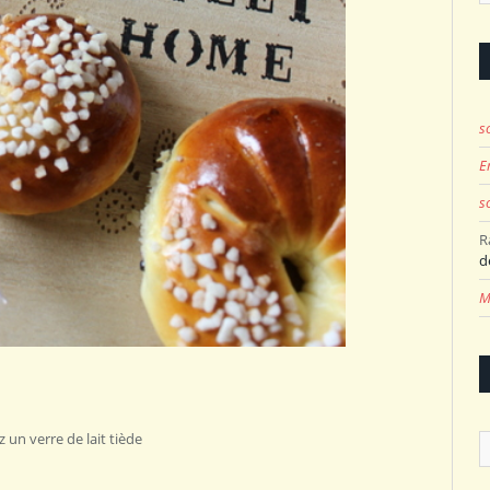
s
E
s
R
d
M
 un verre de lait tiède
A