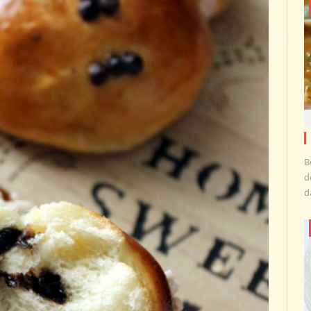
B
d
d