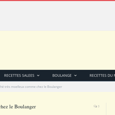
RECETTES SALEES
BOULANGE
RECETTES DU
ché très moelleux comme chez le Boulanger
chez le Boulanger
3