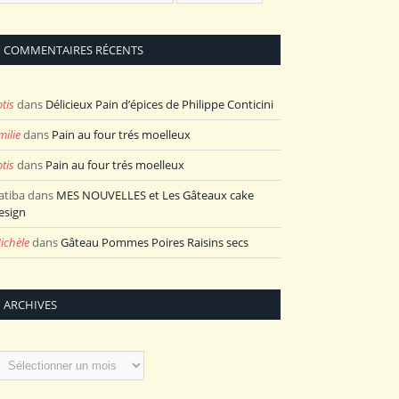
COMMENTAIRES RÉCENTS
otis
dans
Délicieux Pain d’épices de Philippe Conticini
milie
dans
Pain au four trés moelleux
otis
dans
Pain au four trés moelleux
atiba
dans
MES NOUVELLES et Les Gâteaux cake
esign
ichèle
dans
Gâteau Pommes Poires Raisins secs
ARCHIVES
rchives