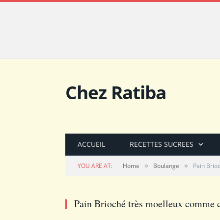
Chez Ratiba
ACCUEIL
RECETTES SUCREES
»
»
YOU ARE AT:
Home
Boulange
Pain Brio
Pain Brioché très moelleux comme 