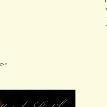
B
D
P
G
 gout