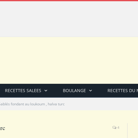
RECETTES SALEES
BOULANGE
RECETTES DU
Sablés fondant au loukoum , halva turc
urc
4