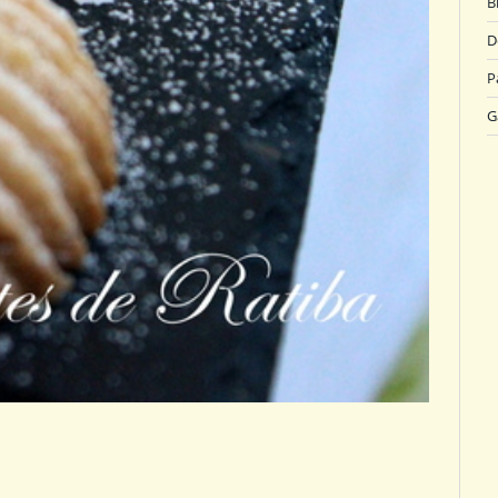
B
D
P
G