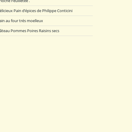
rioche Feuilletée .
élicieux Pain d’épices de Philippe Conticini
ain au four trés moelleux
âteau Pommes Poires Raisins secs