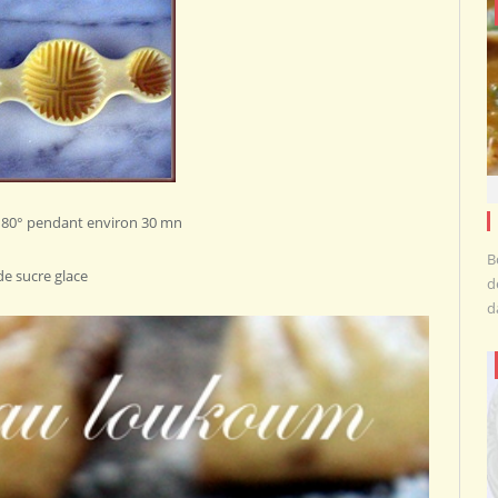
 180° pendant environ 30 mn
B
 de sucre glace
d
d