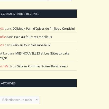
COMMENTAIRES RÉCENTS
otis
dans
Délicieux Pain d’épices de Philippe Conticini
milie
dans
Pain au four trés moelleux
otis
dans
Pain au four trés moelleux
atiba
dans
MES NOUVELLES et Les Gâteaux cake
esign
ichèle
dans
Gâteau Pommes Poires Raisins secs
ARCHIVES
rchives