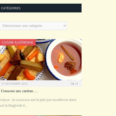
CATÉGORIES
atégories
CUISINE ALGÉRIENNE
15 NOVEMBRE 2024
14
Couscous aux cardons …
onjour . le couscous est le plat par excellence dans
out le Maghreb il…