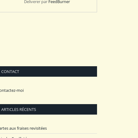
Deliverer par
FeedBurner
CONTACT
ontactez-moi
ARTICLES RÉCENTS
artes aux fraises revisitées