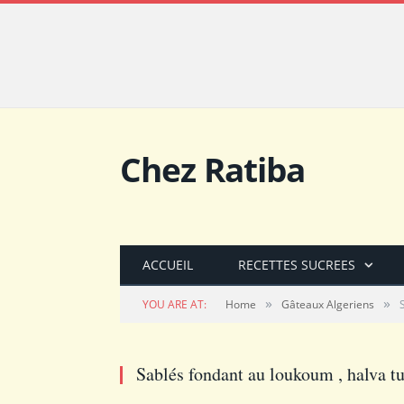
Chez Ratiba
ACCUEIL
RECETTES SUCREES
»
»
YOU ARE AT:
Home
Gâteaux Algeriens
Sablés fondant au loukoum , halva t