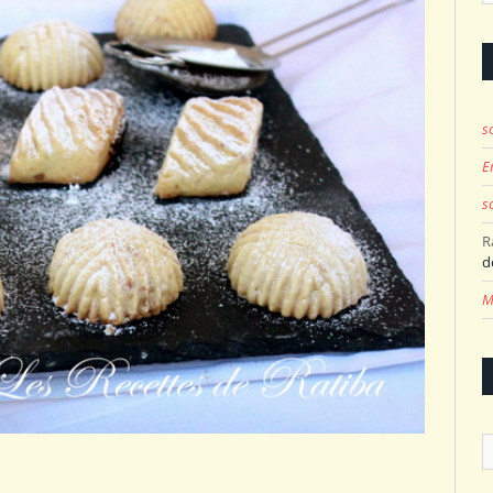
s
E
s
R
d
M
A