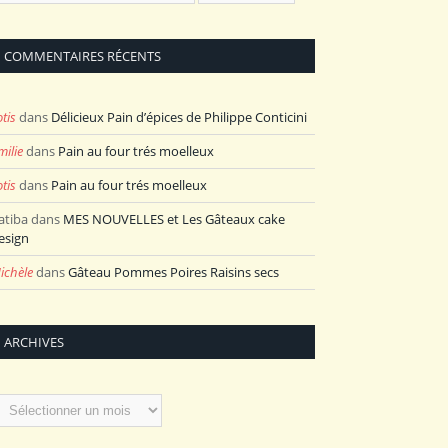
COMMENTAIRES RÉCENTS
otis
dans
Délicieux Pain d’épices de Philippe Conticini
milie
dans
Pain au four trés moelleux
otis
dans
Pain au four trés moelleux
atiba
dans
MES NOUVELLES et Les Gâteaux cake
esign
ichèle
dans
Gâteau Pommes Poires Raisins secs
ARCHIVES
rchives