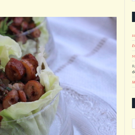
s
E
s
R
d
M
A