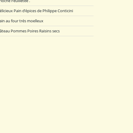
rioche Feuilletée .
élicieux Pain d’épices de Philippe Conticini
ain au four trés moelleux
âteau Pommes Poires Raisins secs