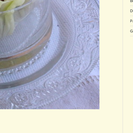
B
D
P
G