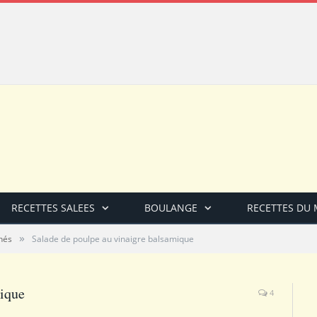
RECETTES SALEES
BOULANGE
RECETTES DU
»
hés
Salade de poulpe au vinaigre balsamique
mique
4