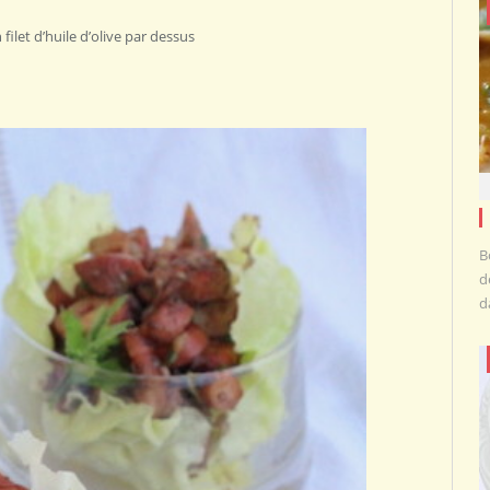
filet d’huile d’olive par dessus
B
d
d