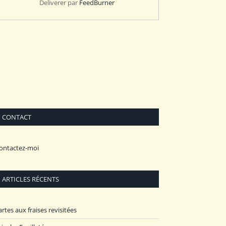
Deliverer par
FeedBurner
CONTACT
ontactez-moi
ARTICLES RÉCENTS
artes aux fraises revisitées