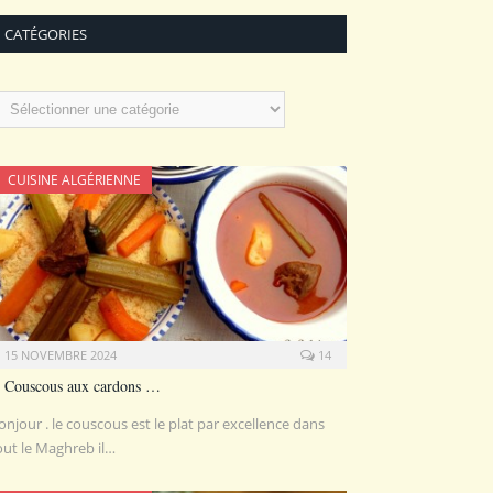
CATÉGORIES
atégories
CUISINE ALGÉRIENNE
15 NOVEMBRE 2024
14
Couscous aux cardons …
onjour . le couscous est le plat par excellence dans
out le Maghreb il…