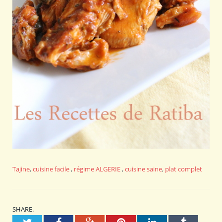
Tajine
,
cuisine facile
,
régime
ALGERIE
,
cuisine saine
,
plat complet
SHARE.
Twitter
Facebook
Google+
Pinterest
LinkedIn
Tumblr