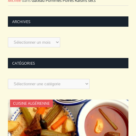
Michèle
dans
Gâteau Pommes Poires Raisins secs
ARCHIVES
Archives
CATÉGORIES
Catégories
CUISINE ALGÉRIENNE