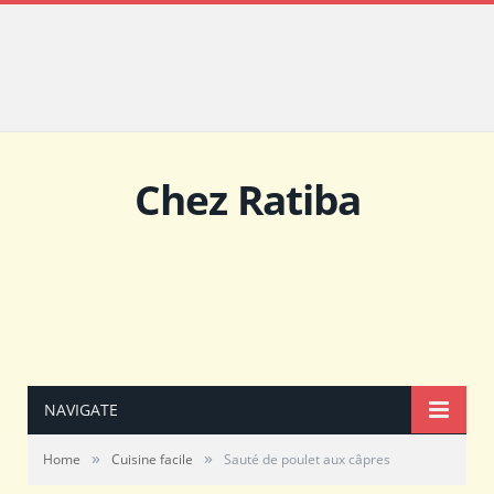
Chez Ratiba
NAVIGATE
»
»
Home
Cuisine facile
Sauté de poulet aux câpres