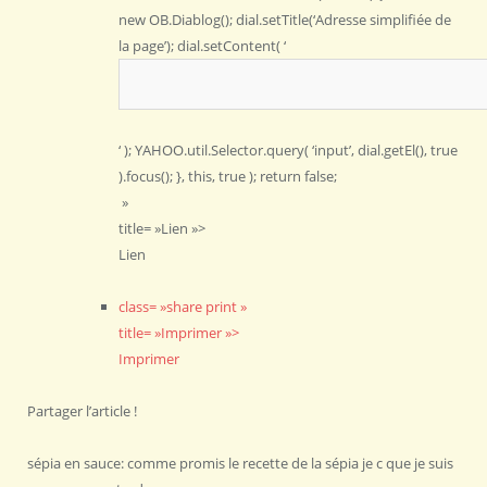
new OB.Diablog(); dial.setTitle(‘Adresse simplifiée de
la page’); dial.setContent( ‘
‘ ); YAHOO.util.Selector.query( ‘input’, dial.getEl(), true
).focus(); }, this, true ); return false;
»
title= »Lien »>
Lien
class= »share print »
title= »Imprimer »>
Imprimer
Partager l’article !
sépia en sauce: comme promis le recette de la sépia je c que je suis