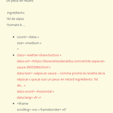
un peux en retard
ingrédients:
1kl de sépia
1tomate b …
count= »false »
size= »medium »
>
class= »twitter-share-button »
data-url= »https://lesrecettesderatiba.com/article-sepia-en-
sauce-39553060.html »
data-text= »sépia en sauce – comme promis le recette de la
sépia je c que je suis un peux en retard ingrédients: 1kl
de… »
data-count= »hoizontal »
data-lang= »fr »>
<iframe
scrolling= »no » frameborder= »0″