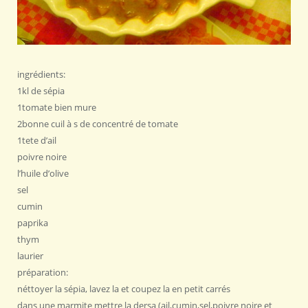
ingrédients:
1kl de sépia
1tomate bien mure
2bonne cuil à s de concentré de tomate
1tete d’ail
poivre noire
l’huile d’olive
sel
cumin
paprika
thym
laurier
préparation:
néttoyer la sépia, lavez la et coupez la en petit carrés
dans une marmite mettre la dersa (ail,cumin,sel,poivre noire et