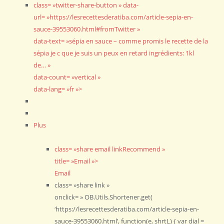
class= »twitter-share-button » data-
url= »https://lesrecettesderatiba.com/article-sepia-en-
sauce-39553060.html#fromTwitter »
data-text= »sépia en sauce – comme promis le recette de la
sépia je c que je suis un peux en retard ingrédients: 1kl
de… »
data-count= »vertical »
data-lang= »fr »>
Plus
class= »share email linkRecommend »
title= »Email »>
Email
class= »share link »
onclick= » OB.Utils.Shortener.get(
‘https://lesrecettesderatiba.com/article-sepia-en-
sauce-39553060.html’, function(e, shrtL) { var dial =