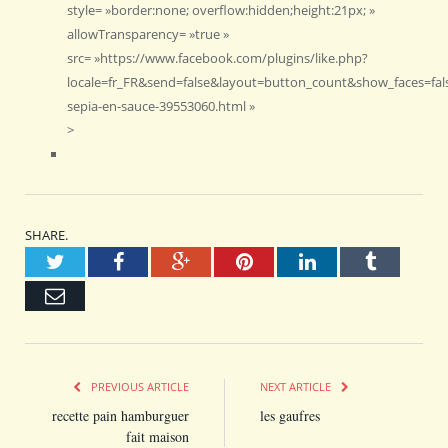
style= »border:none; overflow:hidden;height:21px; »
allowTransparency= »true »
src= »https://www.facebook.com/plugins/like.php?
locale=fr_FR&send=false&layout=button_count&show_faces=false
sepia-en-sauce-39553060.html »
>
SHARE.
Twitter
Facebook
Google+
Pinterest
LinkedIn
Tumblr
Email
PREVIOUS ARTICLE
NEXT ARTICLE
recette pain hamburguer
les gaufres
fait maison