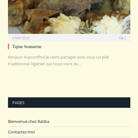
2 MAI 2020
2
Tajine bounarine
Bonjour Aujourd’hui je viens partager avec vous un plat
traditionnel Algérien qui nous vient de…
PAGES
Bienvenue chez Ratiba
Contactez-moi