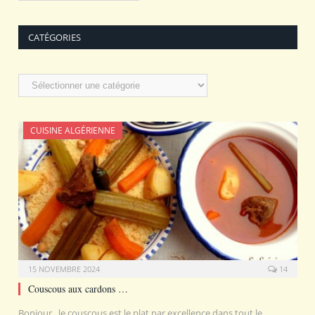
CATÉGORIES
Catégories
CUISINE ALGÉRIENNE
15 NOVEMBRE 2024
14
Couscous aux cardons …
Bonjour . le couscous est le plat par excellence dans tout le