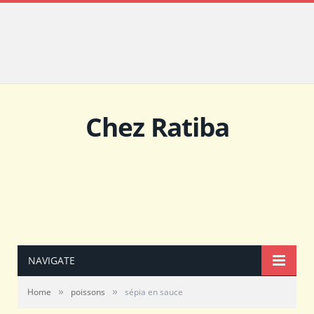
Chez Ratiba
NAVIGATE
»
»
Home
poissons
sépia en sauce