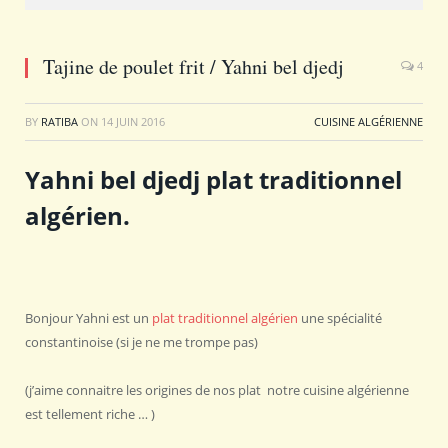
Tajine de poulet frit / Yahni bel djedj
4
BY
RATIBA
ON
14 JUIN 2016
CUISINE ALGÉRIENNE
Yahni bel djedj plat traditionnel
algérien.
Bonjour Yahni est un
plat traditionnel algérien
une spécialité
constantinoise (si je ne me trompe pas)
(j’aime connaitre les origines de nos plat notre cuisine algérienne
est tellement riche … )