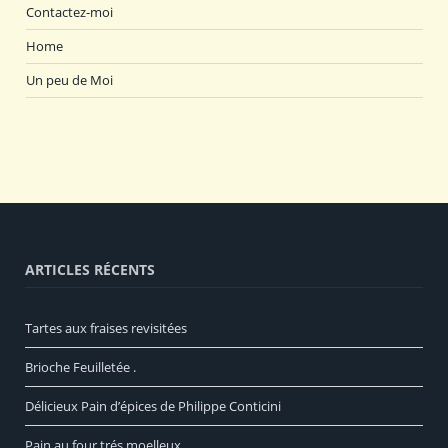
Contactez-moi
Home
Un peu de Moi
ARTICLES RÉCENTS
Tartes aux fraises revisitées
Brioche Feuilletée .
Délicieux Pain d’épices de Philippe Conticini
Pain au four trés moelleux