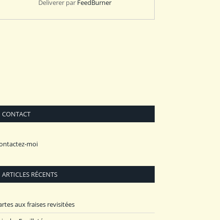
Deliverer par
FeedBurner
CONTACT
ontactez-moi
ARTICLES RÉCENTS
artes aux fraises revisitées