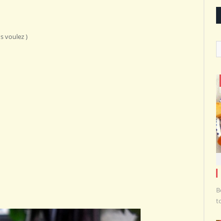
s voulez )
C
B
t