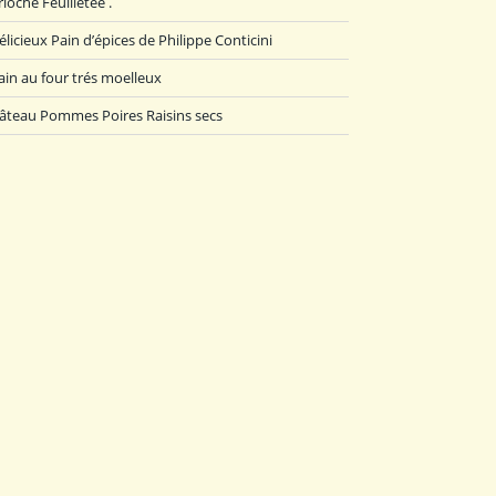
rioche Feuilletée .
élicieux Pain d’épices de Philippe Conticini
ain au four trés moelleux
âteau Pommes Poires Raisins secs