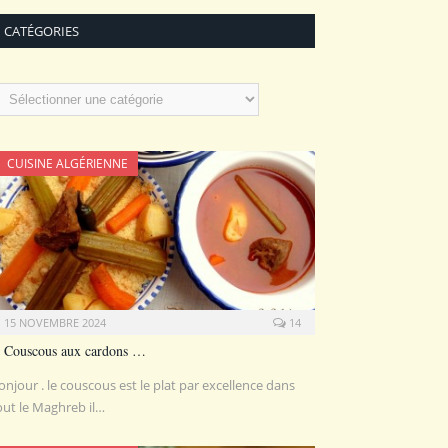
CATÉGORIES
atégories
CUISINE ALGÉRIENNE
15 NOVEMBRE 2024
14
Couscous aux cardons …
onjour . le couscous est le plat par excellence dans
out le Maghreb il…