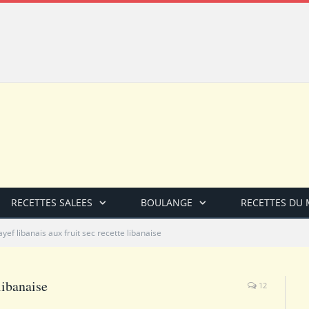
RECETTES SALEES
BOULANGE
RECETTES DU
ayef libanais aux fruit sec recette libanaise
libanaise
12