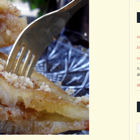
s
E
s
R
d
M
A