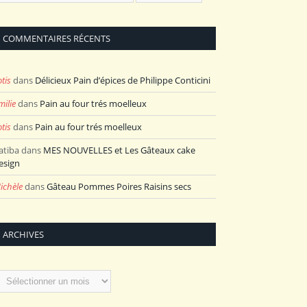
COMMENTAIRES RÉCENTS
otis
dans
Délicieux Pain d’épices de Philippe Conticini
milie
dans
Pain au four trés moelleux
otis
dans
Pain au four trés moelleux
atiba
dans
MES NOUVELLES et Les Gâteaux cake
esign
ichèle
dans
Gâteau Pommes Poires Raisins secs
ARCHIVES
rchives