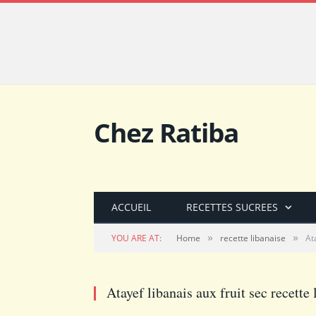
Chez Ratiba
ACCUEIL
RECETTES SUCREES
»
»
YOU ARE AT:
Home
recette libanaise
At
Atayef libanais aux fruit sec recette 