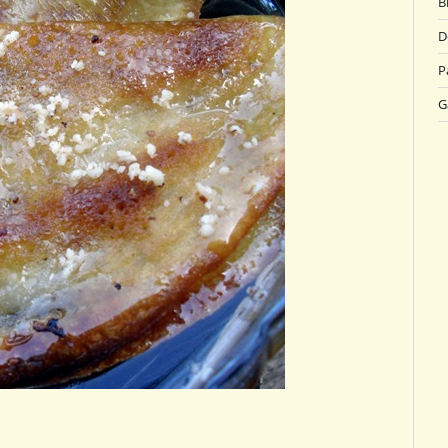
B
D
P
G