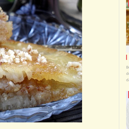
B
d
d