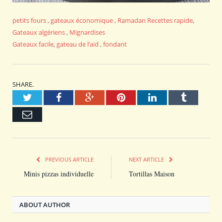
petits fours
,
gateaux économique
,
Ramadan
Recettes rapide
,
Gateaux algériens
,
Mignardises
Gateaux facile
,
gateau de l’aid
,
fondant
SHARE.
Twitter
Facebook
Google+
Pinterest
LinkedIn
Tumblr
Email
PREVIOUS ARTICLE
NEXT ARTICLE
Minis pizzas individuelle
Tortillas Maison
ABOUT AUTHOR