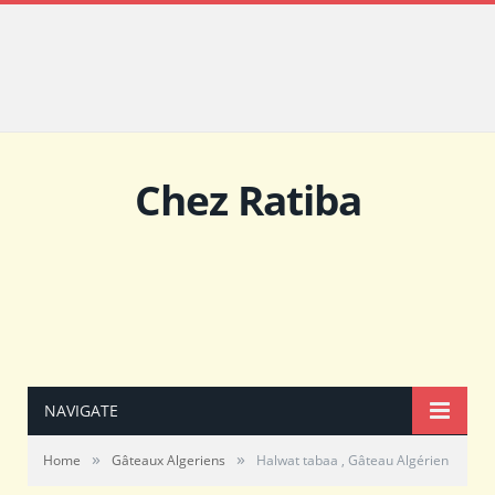
Chez Ratiba
NAVIGATE
»
»
Home
Gâteaux Algeriens
Halwat tabaa , Gâteau Algérien