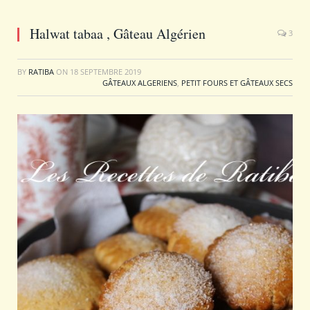
Halwat tabaa , Gâteau Algérien
3
BY
RATIBA
ON
18 SEPTEMBRE 2019
GÂTEAUX ALGERIENS
,
PETIT FOURS ET GÂTEAUX SECS