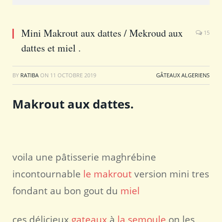
Mini Makrout aux dattes / Mekroud aux
15
dattes et miel .
BY
RATIBA
ON
11 OCTOBRE 2019
GÂTEAUX ALGERIENS
Makrout aux dattes.
voila une pâtisserie maghrébine
incontournable
le makrout
version mini tres
fondant au bon gout du
miel
ces délicieux
gateaux
à
la semoule
on les