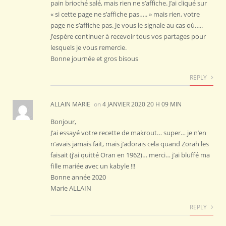
pain brioché salé, mais rien ne s’affiche. J’ai cliqué sur
« si cette page ne s’affiche pas….. » mais rien, votre
page ne s’affiche pas. Je vous le signale au cas où…..
J’espère continuer à recevoir tous vos partages pour
lesquels je vous remercie.
Bonne journée et gros bisous
REPLY
ALLAIN MARIE
on
4 JANVIER 2020 20 H 09 MIN
Bonjour,
J’ai essayé votre recette de makrout… super… je n’en
n’avais jamais fait, mais j’adorais cela quand Zorah les
faisait (j’ai quitté Oran en 1962)… merci… j’ai bluffé ma
fille mariée avec un kabyle !!!
Bonne année 2020
Marie ALLAIN
REPLY