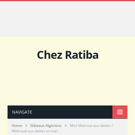
Chez Ratiba
NAVIGATE
»
»
Home
Gâteaux Algeriens
Mini Makrout aux dattes /
Mekroud aux dattes et miel .