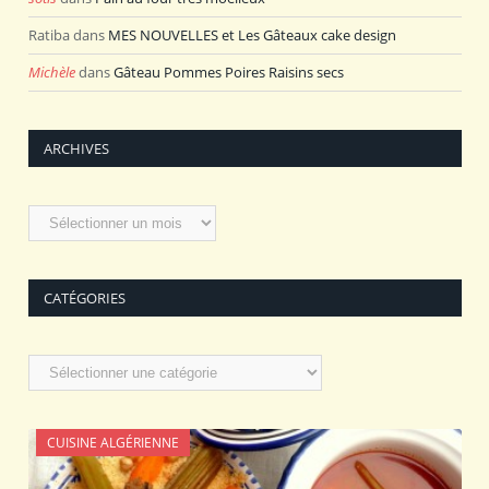
Ratiba
dans
MES NOUVELLES et Les Gâteaux cake design
Michèle
dans
Gâteau Pommes Poires Raisins secs
ARCHIVES
Archives
CATÉGORIES
Catégories
CUISINE ALGÉRIENNE